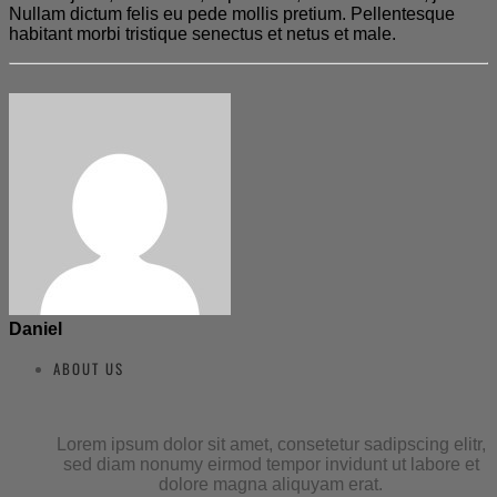
Nullam dictum felis eu pede mollis pretium. Pellentesque
habitant morbi tristique senectus et netus et male.
Daniel
ABOUT US
Lorem ipsum dolor sit amet, consetetur sadipscing elitr,
sed diam nonumy eirmod tempor invidunt ut labore et
dolore magna aliquyam erat.