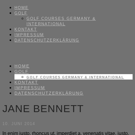
HOME
GOLF
GOLF COURSES GERMANY &
INTERNATIONAL
KONTAKT
IMPRESSUM
DATENSCHUTZERKLÄRUNG
HOME
GOLF
GOLF COURSES GERMANY & INTERNATIONAL
KONTAKT
IMPRESSUM
DATENSCHUTZERKLÄRUNG
JANE BENNETT
10. JUNI 2014
In enim justo, rhoncus ut, imperdiet a, venenatis vitae, justo.